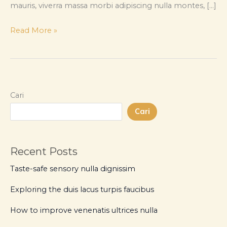
mauris, viverra massa morbi adipiscing nulla montes, […]
Exploring
Read More »
the
duis
lacus
turpis
Cari
faucibus
Cari
Recent Posts
Taste-safe sensory nulla dignissim
Exploring the duis lacus turpis faucibus
How to improve venenatis ultrices nulla