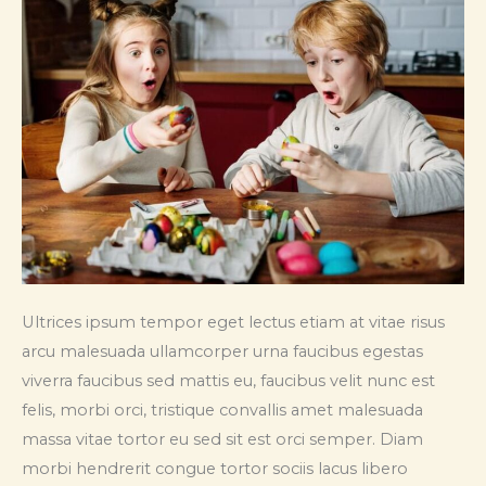
Ultrices ipsum tempor eget lectus etiam at vitae risus
arcu malesuada ullamcorper urna faucibus egestas
viverra faucibus sed mattis eu, faucibus velit nunc est
felis, morbi orci, tristique convallis amet malesuada
massa vitae tortor eu sed sit est orci semper. Diam
morbi hendrerit congue tortor sociis lacus libero